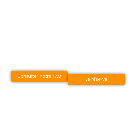
Vivez l’expérience exaltante du parapente
avec nos vols experts
au-dessus de panoramas époustouflants.
Des questions sur le vol libre ? Toutes les
réponses vous attendent pour assurer
votre tranquillité d’esprit et votre sécurité.
Consulter notre FAQ
Je réserve