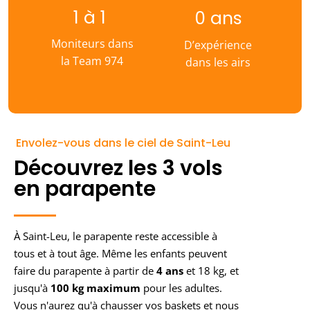
1 à 
1
0
 ans
Moniteurs dans
D’expérience
la Team 974
dans les airs
Envolez-vous dans le ciel de Saint-Leu
Découvrez les 3 vols
en parapente
À Saint-Leu, le parapente reste accessible à
tous et à tout âge. Même les enfants peuvent
faire du parapente à partir de
4 ans
et 18 kg, et
jusqu'à
100 kg maximum
pour les adultes.
Vous n'aurez qu'à chausser vos baskets et nous