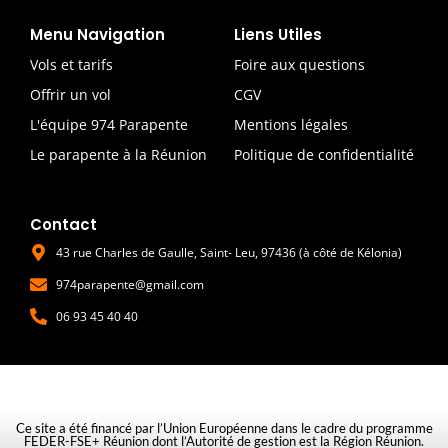
Menu Navigation
Liens Utiles
Vols et tarifs
Foire aux questions
Offrir un vol
CGV
L'équipe 974 Parapente
Mentions légales
Le parapente à la Réunion
Politique de confidentialité
Contact
43 rue Charles de Gaulle, Saint- Leu, 97436 (à côté de Kélonia)
974parapente@gmail.com
06 93 45 40 40
Ce site a été financé par l’Union Européenne dans le cadre du programme
FEDER-FSE+ Réunion dont l’Autorité de gestion est la Région Réunion.